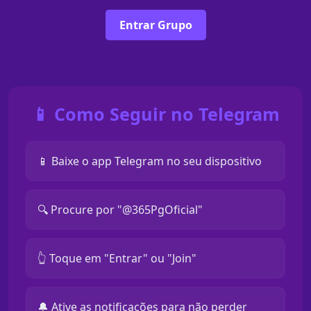
Entrar Grupo
📱 Como Seguir no Telegram
📱 Baixe o app Telegram no seu dispositivo
🔍 Procure por "@365PgOficial"
👆 Toque em "Entrar" ou "Join"
🔔 Ative as notificações para não perder