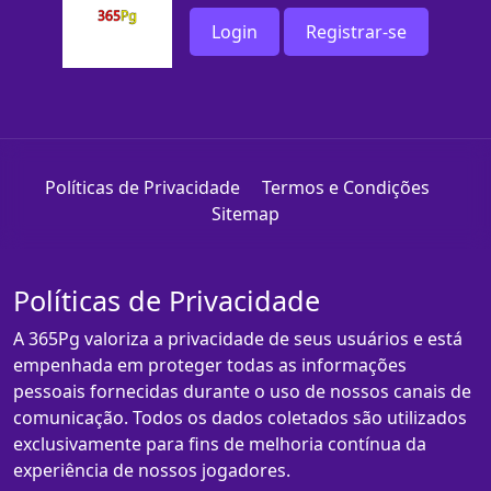
Login
Registrar-se
Políticas de Privacidade
Termos e Condições
Sitemap
Políticas de Privacidade
A 365Pg valoriza a privacidade de seus usuários e está
empenhada em proteger todas as informações
pessoais fornecidas durante o uso de nossos canais de
comunicação. Todos os dados coletados são utilizados
exclusivamente para fins de melhoria contínua da
experiência de nossos jogadores.