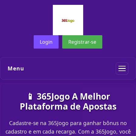
Login
Registrar-se
Menu
📱 365Jogo A Melhor
Plataforma de Apostas
Cadastre-se na 365Jogo para ganhar bônus no
cadastro e em cada recarga. Com a 365Jogo, você