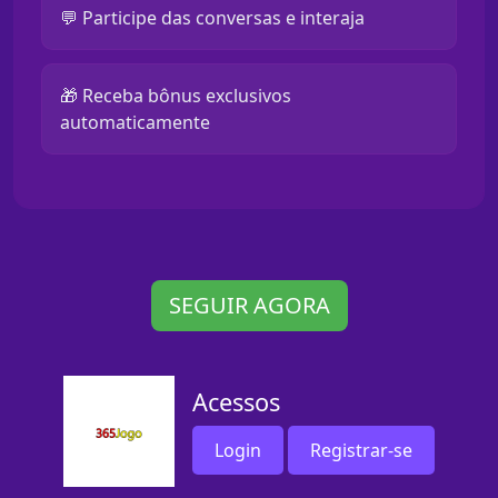
💬 Participe das conversas e interaja
🎁 Receba bônus exclusivos
automaticamente
SEGUIR AGORA
Acessos
Login
Registrar-se