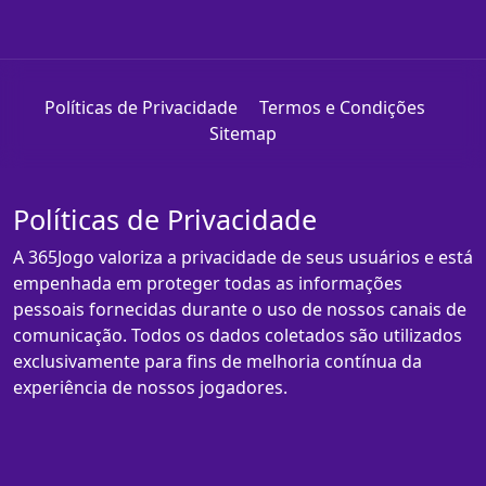
Políticas de Privacidade
Termos e Condições
Sitemap
Políticas de Privacidade
A 365Jogo valoriza a privacidade de seus usuários e está
empenhada em proteger todas as informações
pessoais fornecidas durante o uso de nossos canais de
comunicação. Todos os dados coletados são utilizados
exclusivamente para fins de melhoria contínua da
experiência de nossos jogadores.