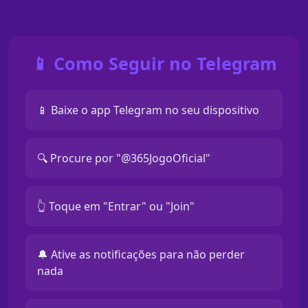
📱 Como Seguir no Telegram
📱 Baixe o app Telegram no seu dispositivo
🔍 Procure por "@365JogoOficial"
👆 Toque em "Entrar" ou "Join"
🔔 Ative as notificações para não perder
nada