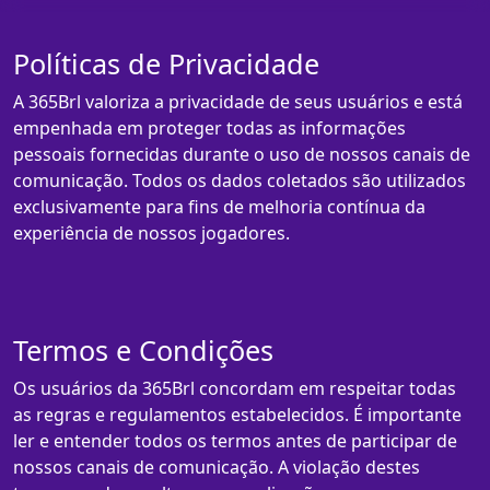
Políticas de Privacidade
A 365Brl valoriza a privacidade de seus usuários e está
empenhada em proteger todas as informações
pessoais fornecidas durante o uso de nossos canais de
comunicação. Todos os dados coletados são utilizados
exclusivamente para fins de melhoria contínua da
experiência de nossos jogadores.
Termos e Condições
Os usuários da 365Brl concordam em respeitar todas
as regras e regulamentos estabelecidos. É importante
ler e entender todos os termos antes de participar de
nossos canais de comunicação. A violação destes