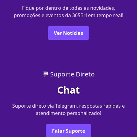
Fique por dentro de todas as novidades,
promoções e eventos da 365Brl em tempo real!
Ver Notícias
💬 Suporte Direto
Chat
Suporte direto via Telegram, respostas rápidas e
atendimento personalizado!
Falar Suporte