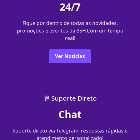
24/7
Fique por dentro de todas as novidades,
promoções e eventos da 35H.Com em tempo
real!
Ver Notícias
💬 Suporte Direto
Chat
Suporte direto via Telegram, respostas rápidas e
atendimento personalizado!