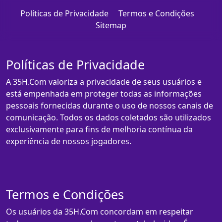
Políticas de Privacidade
Termos e Condições
Sitemap
Políticas de Privacidade
A 35H.Com valoriza a privacidade de seus usuários e
está empenhada em proteger todas as informações
pessoais fornecidas durante o uso de nossos canais de
comunicação. Todos os dados coletados são utilizados
exclusivamente para fins de melhoria contínua da
experiência de nossos jogadores.
Termos e Condições
Os usuários da 35H.Com concordam em respeitar