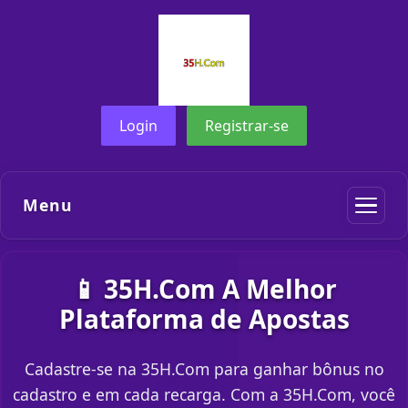
Login
Registrar-se
Menu
📱 35H.Com A Melhor
Plataforma de Apostas
Cadastre-se na 35H.Com para ganhar bônus no
cadastro e em cada recarga. Com a 35H.Com, você