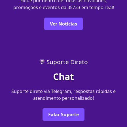
Fique por dentro de todas as novidades,
promoções e eventos da 35733 em tempo real!
Ver Notícias
💬 Suporte Direto
Chat
Suporte direto via Telegram, respostas rápidas e
atendimento personalizado!
Falar Suporte