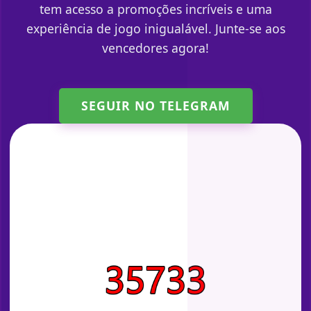
tem acesso a promoções incríveis e uma
experiência de jogo inigualável. Junte-se aos
vencedores agora!
SEGUIR NO TELEGRAM