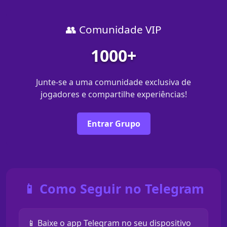
👥 Comunidade VIP
1000+
Junte-se a uma comunidade exclusiva de
jogadores e compartilhe experiências!
Entrar Grupo
📱 Como Seguir no Telegram
📱 Baixe o app Telegram no seu dispositivo