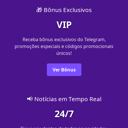
🎁 Bônus Exclusivos
VIP
Receba bônus exclusivos do Telegram,
promoções especiais e códigos promocionais
únicos!
Ver Bônus
📢 Notícias em Tempo Real
24/7