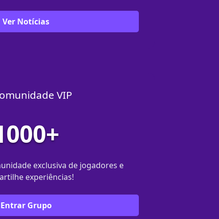
Ver Notícias
Comunidade VIP
1000+
unidade exclusiva de jogadores e
rtilhe experiências!
Entrar Grupo