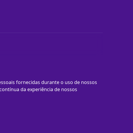
essoais fornecidas durante o uso de nossos
 contínua da experiência de nossos