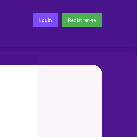
Login
Registrar-se