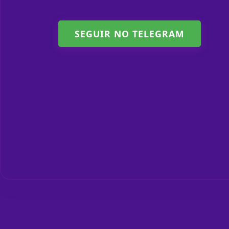
SEGUIR NO TELEGRAM