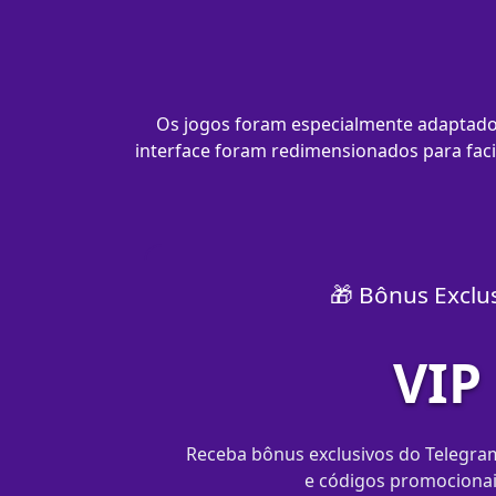
Os jogos foram especialmente adaptados 
interface foram redimensionados para faci
🎁 Bônus Exclu
VIP
Receba bônus exclusivos do Telegra
e códigos promocionai