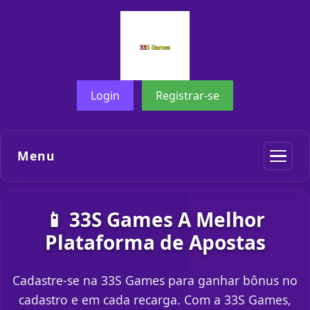
Login
Registrar-se
Menu
📱 33S Games A Melhor
Plataforma de Apostas
Cadastre-se na 33S Games para ganhar bônus no
cadastro e em cada recarga. Com a 33S Games,