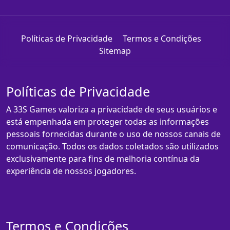
Políticas de Privacidade
Termos e Condições
Sitemap
Políticas de Privacidade
A 33S Games valoriza a privacidade de seus usuários e
está empenhada em proteger todas as informações
pessoais fornecidas durante o uso de nossos canais de
comunicação. Todos os dados coletados são utilizados
exclusivamente para fins de melhoria contínua da
experiência de nossos jogadores.
Termos e Condições