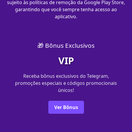
sujeito às políticas de remoção da Google Play Store,
garantindo que você sempre tenha acesso ao
aplicativo.
🎁 Bônus Exclusivos
VIP
Receba bônus exclusivos do Telegram,
promoções especiais e códigos promocionais
únicos!
Ver Bônus