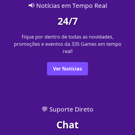
📢 Notícias em Tempo Real
24/7
Fique por dentro de todas as novidades,
promoções e eventos da 33S Games em tempo
real!
Ver Notícias
💬 Suporte Direto
Chat