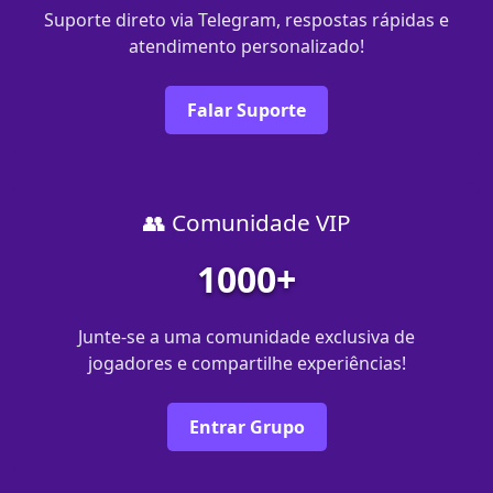
Suporte direto via Telegram, respostas rápidas e
atendimento personalizado!
Falar Suporte
👥 Comunidade VIP
1000+
Junte-se a uma comunidade exclusiva de
jogadores e compartilhe experiências!
Entrar Grupo