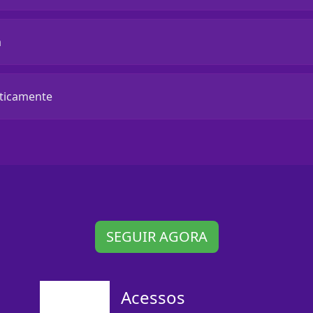
a
aticamente
SEGUIR AGORA
Acessos