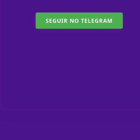
SEGUIR NO TELEGRAM