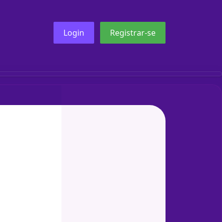
Login
Registrar-se