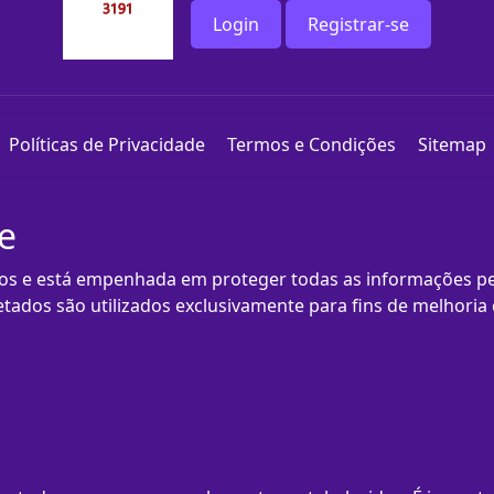
Login
Registrar-se
Políticas de Privacidade
Termos e Condições
Sitemap
de
rios e está empenhada em proteger todas as informações p
tados são utilizados exclusivamente para fins de melhoria