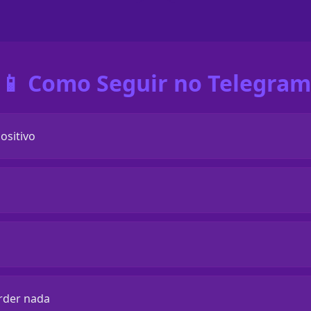
📱 Como Seguir no Telegram
ositivo
erder nada