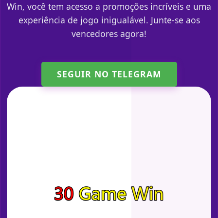
Win, você tem acesso a promoções incríveis e uma
experiência de jogo inigualável. Junte-se aos
vencedores agora!
SEGUIR NO TELEGRAM