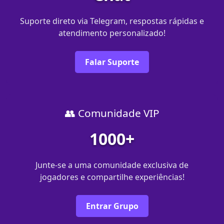
Suporte direto via Telegram, respostas rápidas e
atendimento personalizado!
Falar Suporte
👥 Comunidade VIP
1000+
Junte-se a uma comunidade exclusiva de
jogadores e compartilhe experiências!
Entrar Grupo