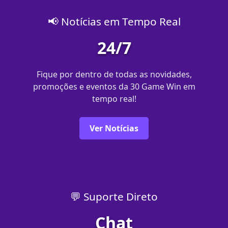
📢 Notícias em Tempo Real
24/7
Fique por dentro de todas as novidades,
promoções e eventos da 30 Game Win em
tempo real!
Ver Notícias
💬 Suporte Direto
Chat