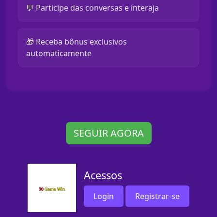
💬 Participe das conversas e interaja
🎁 Receba bônus exclusivos
automaticamente
SEGUIR AGORA
Acessos
Login
Registrar-se