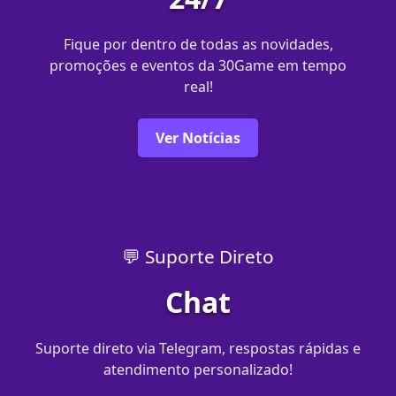
Fique por dentro de todas as novidades,
promoções e eventos da 30Game em tempo
real!
Ver Notícias
💬 Suporte Direto
Chat
Suporte direto via Telegram, respostas rápidas e
atendimento personalizado!