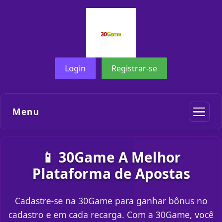
Login
Registrar-se
Menu
📱 30Game A Melhor
Plataforma de Apostas
Cadastre-se na 30Game para ganhar bônus no
cadastro e em cada recarga. Com a 30Game, você