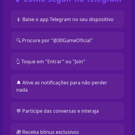
📱 Baixe o app Telegram no seu dispositivo
🔍 Procure por "@30GameOficial"
👆 Toque em "Entrar" ou "Join"
🔔 Ative as notificações para não perder
nada
💬 Participe das conversas e interaja
🎁 Receba bônus exclusivos