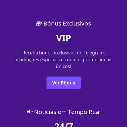
🎁 Bônus Exclusivos
VIP
Receba bônus exclusivos do Telegram,
promoções especiais e códigos promocionais
únicos!
Ver Bônus
📢 Notícias em Tempo Real
24/7