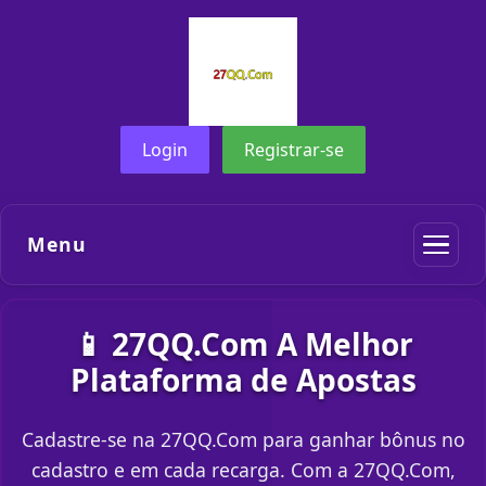
Login
Registrar-se
Menu
📱 27QQ.Com A Melhor
Plataforma de Apostas
Cadastre-se na 27QQ.Com para ganhar bônus no
cadastro e em cada recarga. Com a 27QQ.Com,