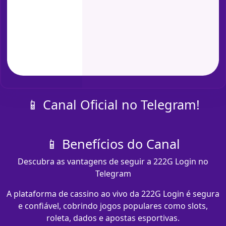
📱 Canal Oficial no Telegram!
📱 Benefícios do Canal
Descubra as vantagens de seguir a 222G Login no
Telegram
A plataforma de cassino ao vivo da 222G Login é segura
e confiável, cobrindo jogos populares como slots,
roleta, dados e apostas esportivas.