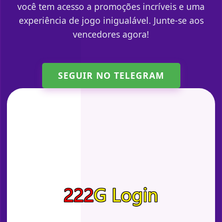
você tem acesso a promoções incríveis e uma
experiência de jogo inigualável. Junte-se aos
vencedores agora!
SEGUIR NO TELEGRAM