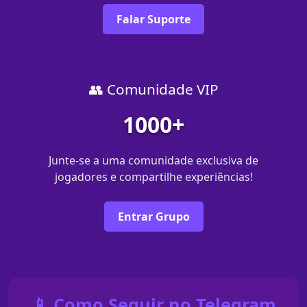
Falar Suporte
👥 Comunidade VIP
1000+
Junte-se a uma comunidade exclusiva de
jogadores e compartilhe experiências!
Entrar Grupo
📱 Como Seguir no Telegram