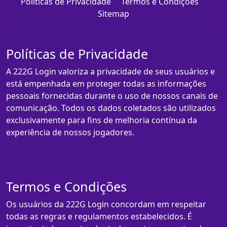
Políticas de Privacidade
Termos e Condições
Sitemap
Políticas de Privacidade
A 222G Login valoriza a privacidade de seus usuários e
está empenhada em proteger todas as informações
pessoais fornecidas durante o uso de nossos canais de
comunicação. Todos os dados coletados são utilizados
exclusivamente para fins de melhoria contínua da
experiência de nossos jogadores.
Termos e Condições
Os usuários da 222G Login concordam em respeitar
todas as regras e regulamentos estabelecidos. É