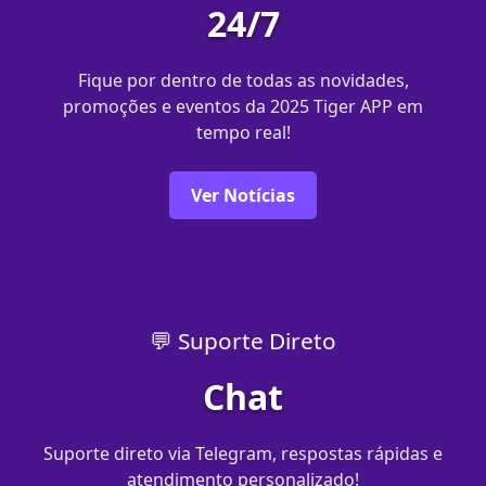
24/7
Fique por dentro de todas as novidades,
promoções e eventos da 2025 Tiger APP em
tempo real!
Ver Notícias
💬 Suporte Direto
Chat
Suporte direto via Telegram, respostas rápidas e
atendimento personalizado!