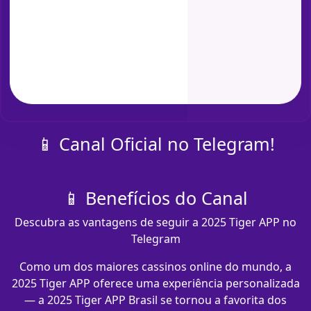
📱 Canal Oficial no Telegram!
📱 Benefícios do Canal
Descubra as vantagens de seguir a 2025 Tiger APP no
Telegram
Como um dos maiores cassinos online do mundo, a
2025 Tiger APP oferece uma experiência personalizada
— a 2025 Tiger APP Brasil se tornou a favorita dos