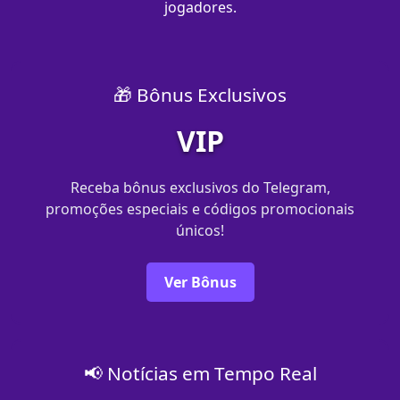
jogadores.
🎁 Bônus Exclusivos
VIP
Receba bônus exclusivos do Telegram,
promoções especiais e códigos promocionais
únicos!
Ver Bônus
📢 Notícias em Tempo Real