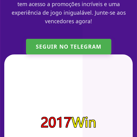
tem acesso a promoções incríveis e uma
experiência de jogo inigualável. Junte-se aos
vencedores agora!
SEGUIR NO TELEGRAM