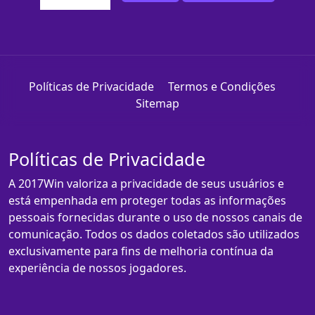
Políticas de Privacidade
Termos e Condições
Sitemap
Políticas de Privacidade
A 2017Win valoriza a privacidade de seus usuários e
está empenhada em proteger todas as informações
pessoais fornecidas durante o uso de nossos canais de
comunicação. Todos os dados coletados são utilizados
exclusivamente para fins de melhoria contínua da
experiência de nossos jogadores.