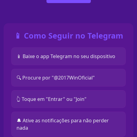
📱 Como Seguir no Telegram
📱 Baixe o app Telegram no seu dispositivo
🔍 Procure por "@2017WinOficial"
👆 Toque em "Entrar" ou "Join"
🔔 Ative as notificações para não perder
nada