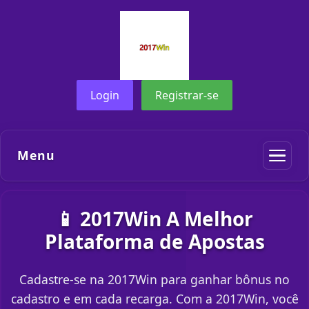
Login
Registrar-se
Menu
📱 2017Win A Melhor
Plataforma de Apostas
Cadastre-se na 2017Win para ganhar bônus no
cadastro e em cada recarga. Com a 2017Win, você