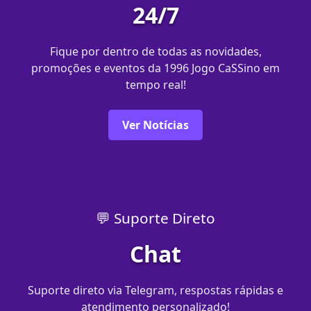
24/7
Fique por dentro de todas as novidades,
promoções e eventos da 1996 Jogo CaSSino em
tempo real!
Ver Notícias
💬 Suporte Direto
Chat
Suporte direto via Telegram, respostas rápidas e
atendimento personalizado!