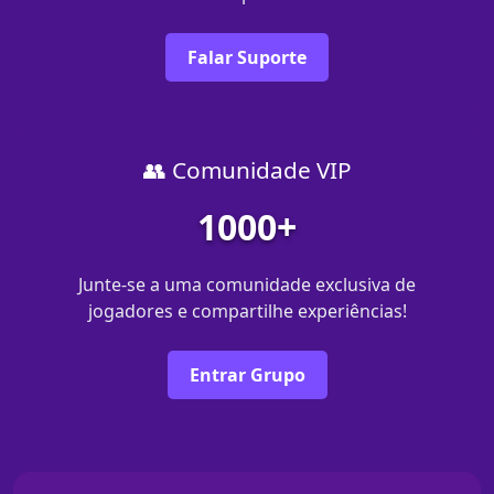
Falar Suporte
👥 Comunidade VIP
1000+
Junte-se a uma comunidade exclusiva de
jogadores e compartilhe experiências!
Entrar Grupo