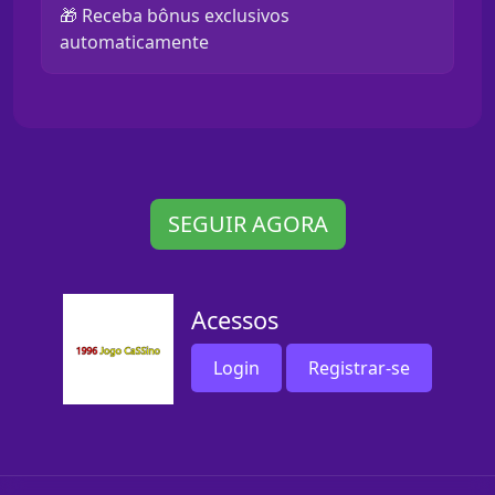
🎁 Receba bônus exclusivos
automaticamente
SEGUIR AGORA
Acessos
Login
Registrar-se