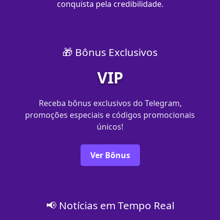
conquista pela credibilidade.
🎁 Bônus Exclusivos
VIP
Receba bônus exclusivos do Telegram,
promoções especiais e códigos promocionais
únicos!
Ver Bônus
📢 Notícias em Tempo Real