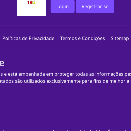
Login
Registrar-se
Políticas de Privacidade
Termos e Condições
Sitemap
de
ios e está empenhada em proteger todas as informações pe
tados são utilizados exclusivamente para fins de melhoria