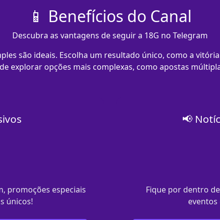
📱 Benefícios do Canal
Descubra as vantagens de seguir a 18G no Telegram
es são ideais. Escolha um resultado único, como a vitória d
de explorar opções mais complexas, como apostas múltipl
sivos
📢 Notí
m, promoções especiais
Fique por dentro d
s únicos!
eventos