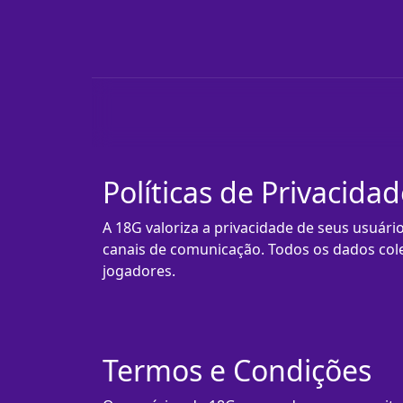
Políticas de Privacida
A 18G valoriza a privacidade de seus usuár
canais de comunicação. Todos os dados cole
jogadores.
Termos e Condições