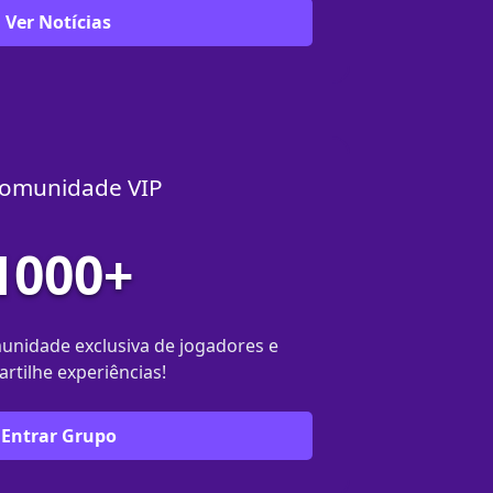
Ver Notícias
Comunidade VIP
1000+
unidade exclusiva de jogadores e
rtilhe experiências!
Entrar Grupo