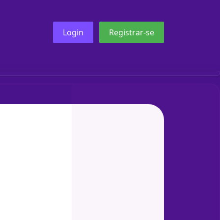
Login
Registrar-se