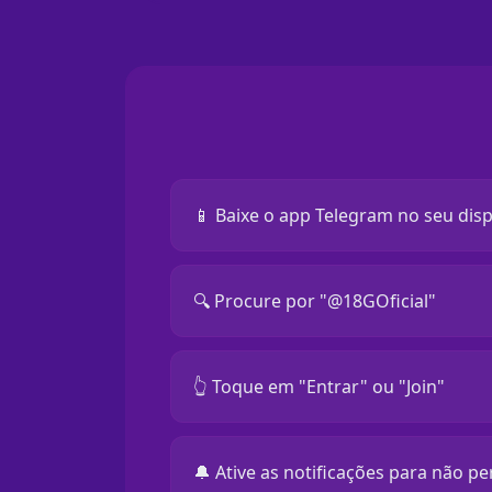
📱 Baixe o app Telegram no seu disp
🔍 Procure por "@18GOficial"
👆 Toque em "Entrar" ou "Join"
🔔 Ative as notificações para não p