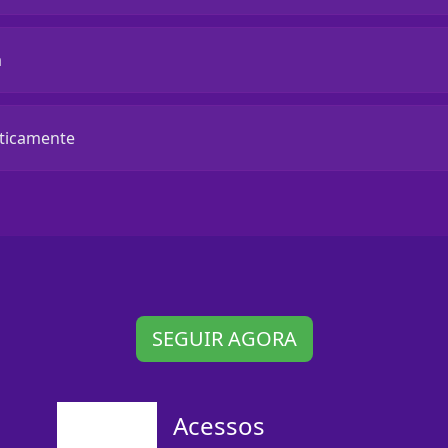
a
aticamente
SEGUIR AGORA
Acessos