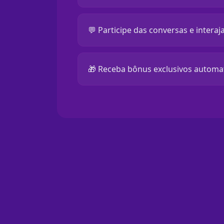
💬 Participe das conversas e interaj
🎁 Receba bônus exclusivos autom