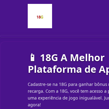
📱 18G A Melhor
Plataforma de A
Cadastre-se na 18G para ganhar bônus 
recarga. Com a 18G, você tem acesso a 
uma experiência de jogo inigualável. J
agora!