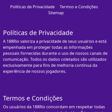
Políticas de Privacidade
Termos e Condições
Sitemap
Políticas de Privacidade
A 188Rio valoriza a privacidade de seus usuários e está
empenhada em proteger todas as informações
pessoais fornecidas durante o uso de nossos canais de
comunicação. Todos os dados coletados são utilizados
exclusivamente para fins de melhoria contínua da
experiência de nossos jogadores.
Termos e Condições
Os usuários da 188Rio concordam em respeitar todas