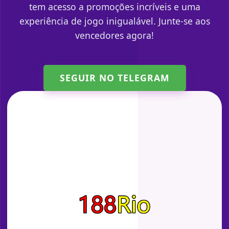
tem acesso a promoções incríveis e uma
experiência de jogo inigualável. Junte-se aos
vencedores agora!
SEGUIR NO TELEGRAM