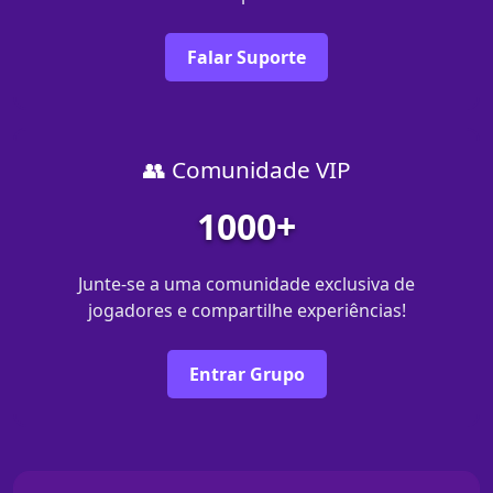
Falar Suporte
👥 Comunidade VIP
1000+
Junte-se a uma comunidade exclusiva de
jogadores e compartilhe experiências!
Entrar Grupo