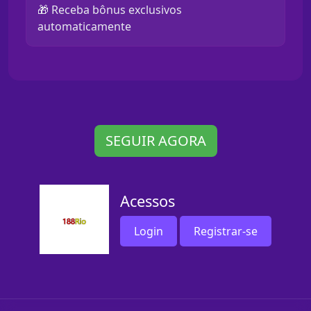
🎁 Receba bônus exclusivos
automaticamente
SEGUIR AGORA
Acessos
Login
Registrar-se