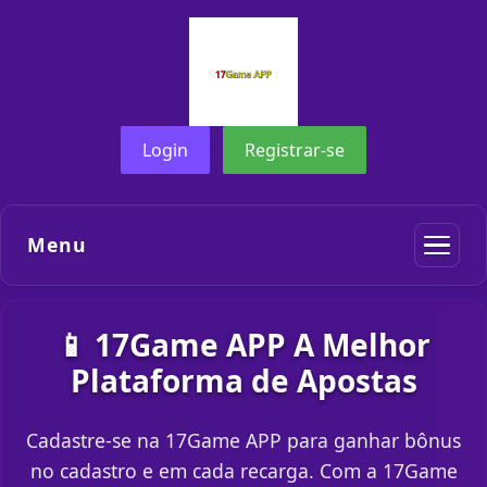
Login
Registrar-se
Menu
📱 17Game APP A Melhor
Plataforma de Apostas
Cadastre-se na 17Game APP para ganhar bônus
no cadastro e em cada recarga. Com a 17Game