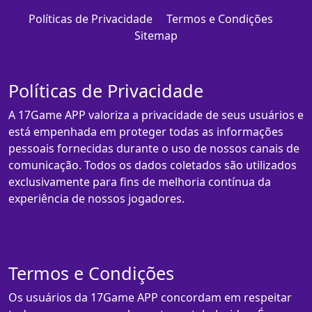
Políticas de Privacidade
Termos e Condições
Sitemap
Políticas de Privacidade
A 17Game APP valoriza a privacidade de seus usuários e
está empenhada em proteger todas as informações
pessoais fornecidas durante o uso de nossos canais de
comunicação. Todos os dados coletados são utilizados
exclusivamente para fins de melhoria contínua da
experiência de nossos jogadores.
Termos e Condições
Os usuários da 17Game APP concordam em respeitar