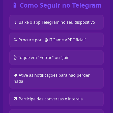
📱 Como Seguir no Telegram
📱 Baixe o app Telegram no seu dispositivo
🔍 Procure por "@17Game APPOficial"
👆 Toque em "Entrar" ou "Join"
🔔 Ative as notificações para não perder
nada
💬 Participe das conversas e interaja