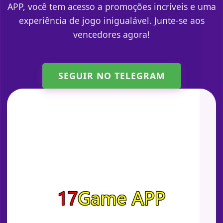
APP, você tem acesso a promoções incríveis e uma
experiência de jogo inigualável. Junte-se aos
vencedores agora!
SEGUIR NO TELEGRAM