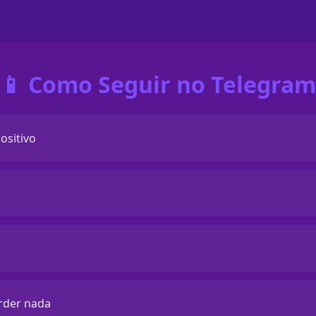
📱 Como Seguir no Telegram
ositivo
erder nada