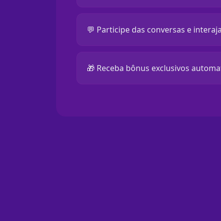
💬 Participe das conversas e interaj
🎁 Receba bônus exclusivos autom