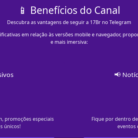
📱 Benefícios do Canal
Descubra as vantagens de seguir a 17Br no Telegram
nificativas em relação às versões mobile e navegador, prop
e mais imersiva:
sivos
📢 Notí
m, promoções especiais
Fique por dentro d
s únicos!
eventos 