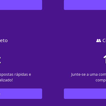
reto
👥 
t
espostas rápidas e
Junte-se a uma com
lizado!
compa
e