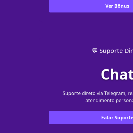
Ver Bônus
💬 Suporte Di
Cha
Suporte direto via Telegram, r
atendimento persona
Falar Suport