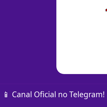
📱 Canal Oficial no Telegram!