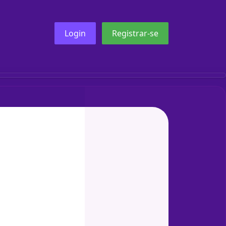
Login
Registrar-se