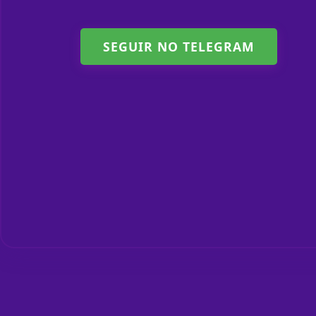
SEGUIR NO TELEGRAM