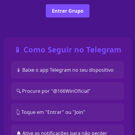
Entrar Grupo
📱 Como Seguir no Telegram
📱 Baixe o app Telegram no seu dispositivo
🔍 Procure por "@166WinOficial"
👆 Toque em "Entrar" ou "Join"
🔔 Ative as notificações para não perder