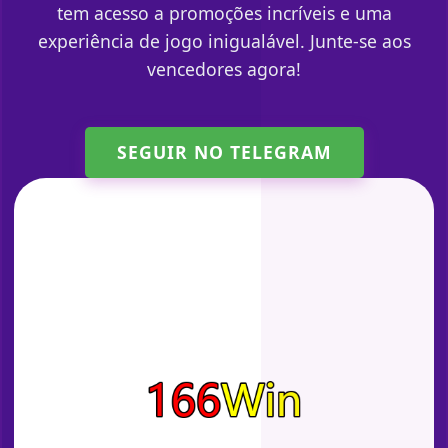
tem acesso a promoções incríveis e uma
experiência de jogo inigualável. Junte-se aos
vencedores agora!
SEGUIR NO TELEGRAM