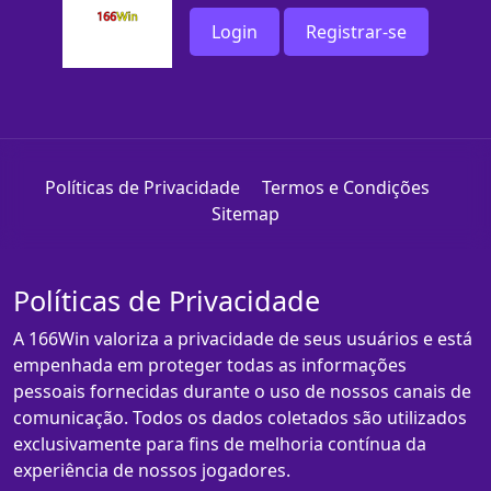
Login
Registrar-se
Políticas de Privacidade
Termos e Condições
Sitemap
Políticas de Privacidade
A 166Win valoriza a privacidade de seus usuários e está
empenhada em proteger todas as informações
pessoais fornecidas durante o uso de nossos canais de
comunicação. Todos os dados coletados são utilizados
exclusivamente para fins de melhoria contínua da
experiência de nossos jogadores.