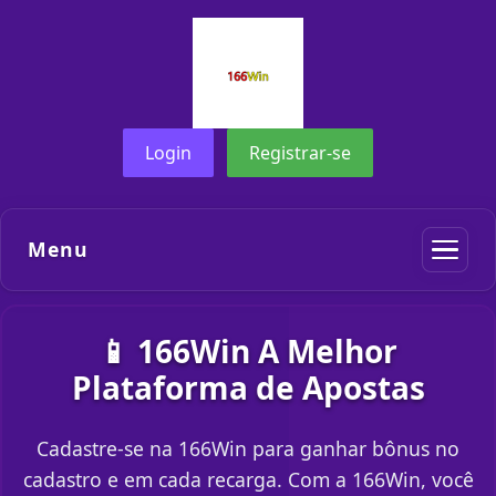
Login
Registrar-se
Menu
📱 166Win A Melhor
Plataforma de Apostas
Cadastre-se na 166Win para ganhar bônus no
cadastro e em cada recarga. Com a 166Win, você