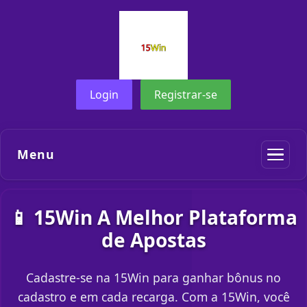
Login
Registrar-se
Menu
📱 15Win A Melhor Plataforma
de Apostas
Cadastre-se na 15Win para ganhar bônus no
cadastro e em cada recarga. Com a 15Win, você