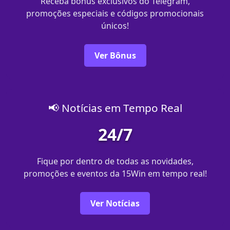
Receba bônus exclusivos do Telegram,
promoções especiais e códigos promocionais
únicos!
Ver Bônus
📢 Notícias em Tempo Real
24/7
Fique por dentro de todas as novidades,
promoções e eventos da 15Win em tempo real!
Ver Notícias