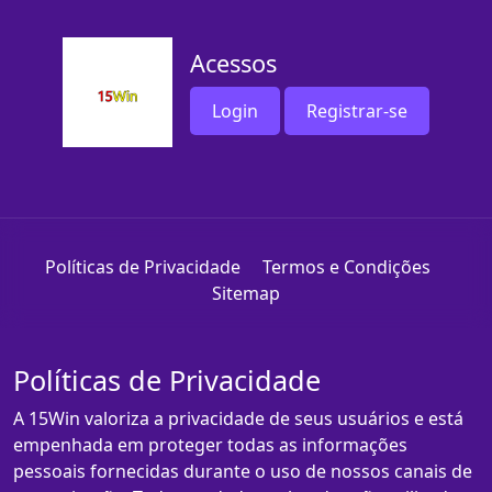
Acessos
Login
Registrar-se
Políticas de Privacidade
Termos e Condições
Sitemap
Políticas de Privacidade
A 15Win valoriza a privacidade de seus usuários e está
empenhada em proteger todas as informações
pessoais fornecidas durante o uso de nossos canais de