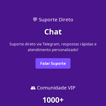
💬 Suporte Direto
Chat
Suporte direto via Telegram, respostas rápidas e
atendimento personalizado!
Falar Suporte
👥 Comunidade VIP
1000+