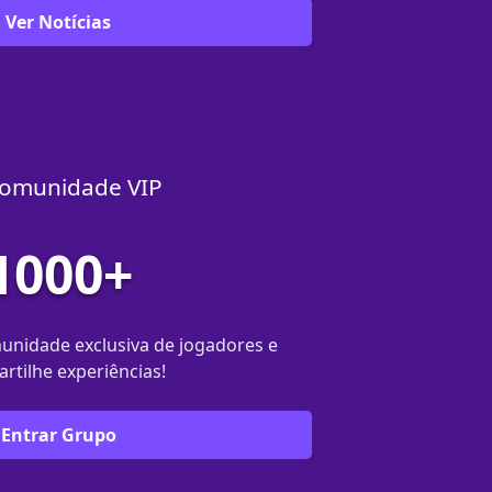
Ver Notícias
Comunidade VIP
1000+
unidade exclusiva de jogadores e
rtilhe experiências!
Entrar Grupo