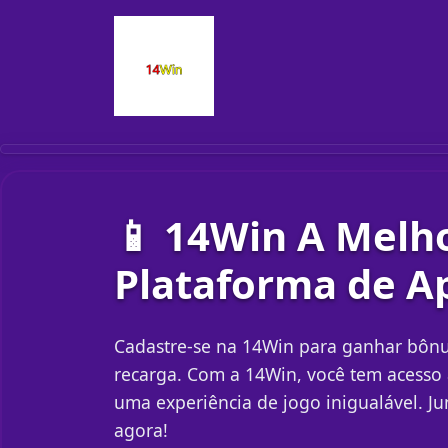
📱 14Win A Melh
Plataforma de A
Cadastre-se na 14Win para ganhar bônu
recarga. Com a 14Win, você tem acesso 
uma experiência de jogo inigualável. J
agora!