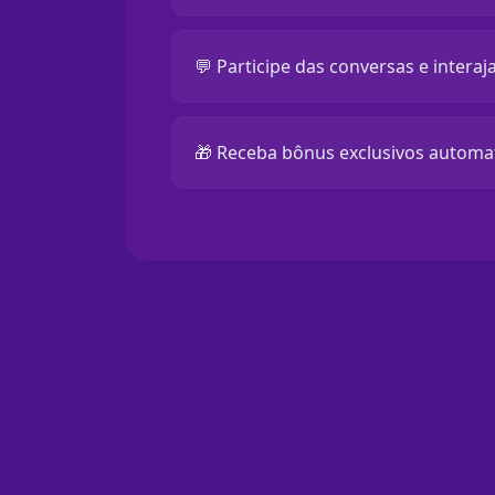
💬 Participe das conversas e interaj
🎁 Receba bônus exclusivos autom