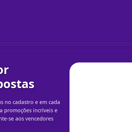
or
postas
s no cadastro e em cada
a promoções incríveis e
unte-se aos vencedores