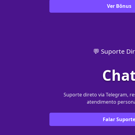
Ver Bônus
💬 Suporte Di
Cha
Suporte direto via Telegram, r
atendimento persona
Falar Suport