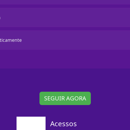
a
aticamente
SEGUIR AGORA
Acessos