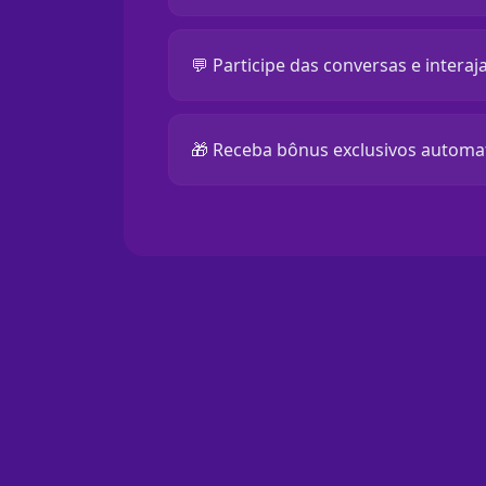
💬 Participe das conversas e interaj
🎁 Receba bônus exclusivos autom