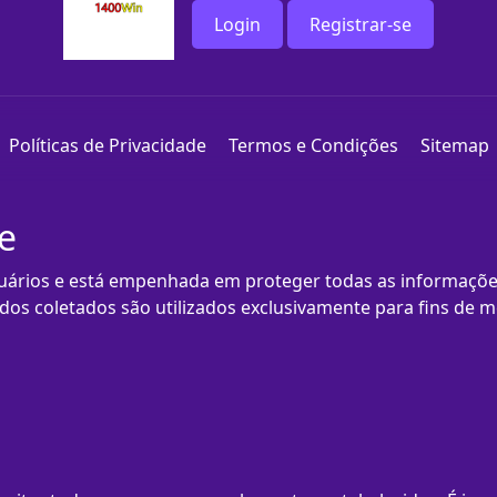
Login
Registrar-se
Políticas de Privacidade
Termos e Condições
Sitemap
de
suários e está empenhada em proteger todas as informaçõe
os coletados são utilizados exclusivamente para fins de m