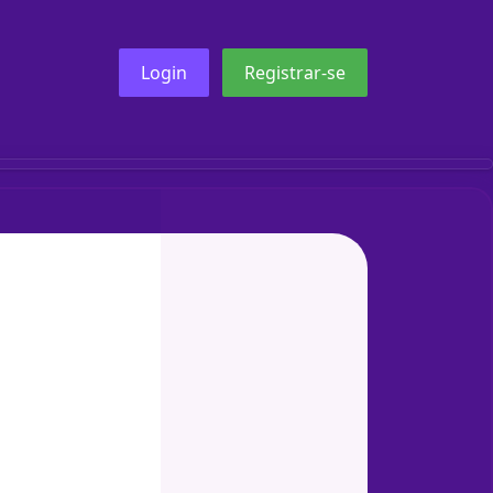
Login
Registrar-se