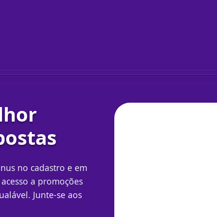
lhor
postas
nus no cadastro e em
 acesso a promoções
ualável. Junte-se aos