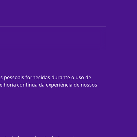
s pessoais fornecidas durante o uso de
elhoria contínua da experiência de nossos