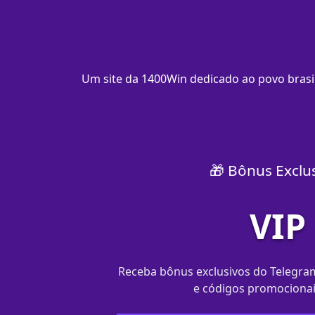
Um site da 1400Win dedicado ao povo brasile
🎁 Bônus Exclu
VIP
Receba bônus exclusivos do Telegra
e códigos promocionai