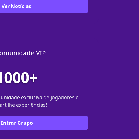
Ver Notícias
Comunidade VIP
1000+
unidade exclusiva de jogadores e
rtilhe experiências!
Entrar Grupo