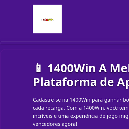
📱 1400Win A Me
Plataforma de A
Cadastre-se na 1400Win para ganhar bô
cada recarga. Com a 1400Win, você tem
incríveis e uma experiência de jogo inig
vencedores agora!