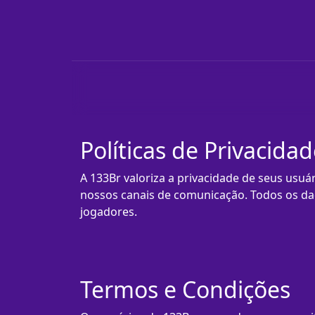
Políticas de Privacida
A 133Br valoriza a privacidade de seus usu
nossos canais de comunicação. Todos os dad
jogadores.
Termos e Condições