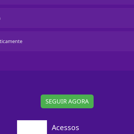
a
aticamente
SEGUIR AGORA
Acessos