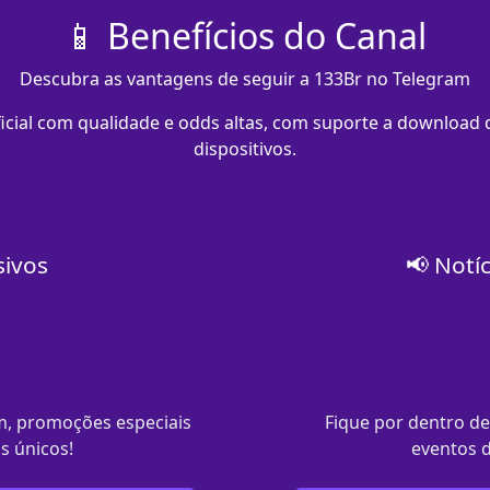
📱 Benefícios do Canal
Descubra as vantagens de seguir a 133Br no Telegram
ficial com qualidade e odds altas, com suporte a download d
dispositivos.
sivos
📢 Notí
m, promoções especiais
Fique por dentro d
s únicos!
eventos 