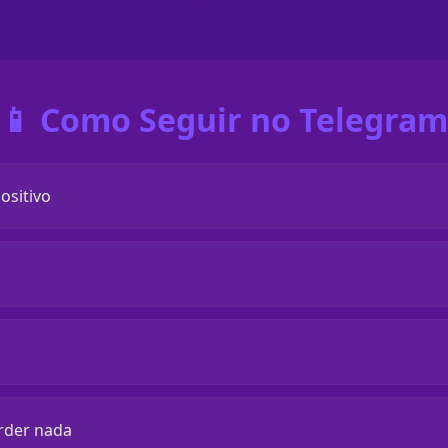
📱 Como Seguir no Telegram
ositivo
erder nada