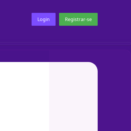
Login
Registrar-se