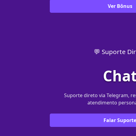
Ver Bônus
💬 Suporte Di
Cha
Suporte direto via Telegram, r
atendimento persona
Falar Suport