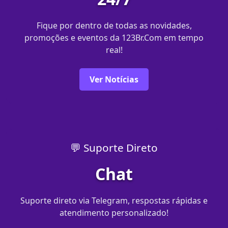
Fique por dentro de todas as novidades,
promoções e eventos da 123Br.Com em tempo
real!
Ver Notícias
💬 Suporte Direto
Chat
Suporte direto via Telegram, respostas rápidas e
atendimento personalizado!