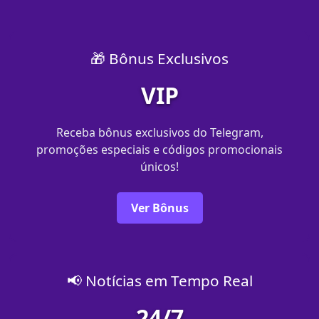
🎁 Bônus Exclusivos
VIP
Receba bônus exclusivos do Telegram,
promoções especiais e códigos promocionais
únicos!
Ver Bônus
📢 Notícias em Tempo Real
24/7