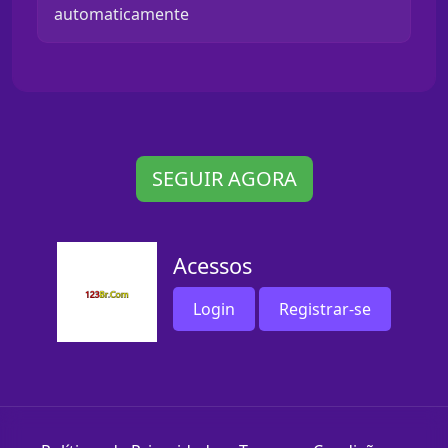
automaticamente
SEGUIR AGORA
Acessos
Login
Registrar-se