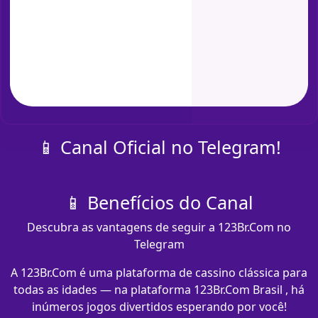
📱 Canal Oficial no Telegram!
📱 Benefícios do Canal
Descubra as vantagens de seguir a 123Br.Com no
Telegram
A 123Br.Com é uma plataforma de cassino clássica para
todas as idades — na plataforma 123Br.Com Brasil , há
inúmeros jogos divertidos esperando por você!