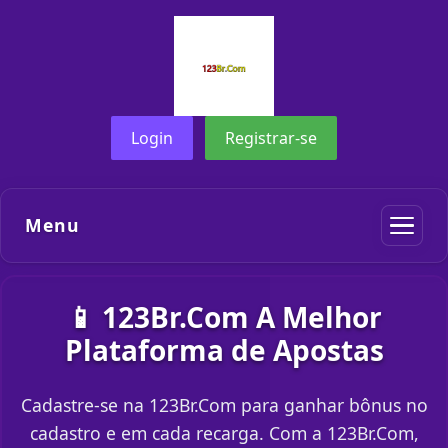
Login
Registrar-se
Menu
📱 123Br.Com A Melhor
Plataforma de Apostas
Cadastre-se na 123Br.Com para ganhar bônus no
cadastro e em cada recarga. Com a 123Br.Com,