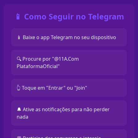
📱 Como Seguir no Telegram
📱 Baixe o app Telegram no seu dispositivo
🔍 Procure por "@11A.Com
PlataformaOficial"
👆 Toque em "Entrar" ou "Join"
🔔 Ative as notificações para não perder
nada