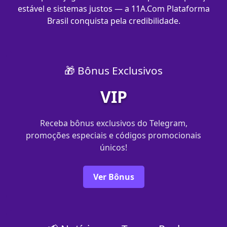
estável e sistemas justos — a 11A.Com Plataforma
Brasil conquista pela credibilidade.
🎁 Bônus Exclusivos
VIP
Receba bônus exclusivos do Telegram,
promoções especiais e códigos promocionais
únicos!
Ver Bônus