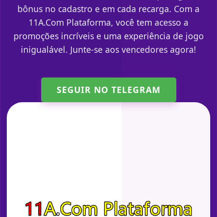
bônus no cadastro e em cada recarga. Com a
11A.Com Plataforma, você tem acesso a
promoções incríveis e uma experiência de jogo
inigualável. Junte-se aos vencedores agora!
SEGUIR NO TELEGRAM