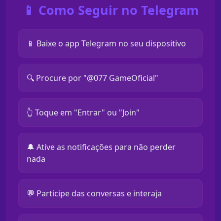
📱 Como Seguir no Telegram
📱 Baixe o app Telegram no seu dispositivo
🔍 Procure por "@077 GameOficial"
👆 Toque em "Entrar" ou "Join"
🔔 Ative as notificações para não perder
nada
💬 Participe das conversas e interaja