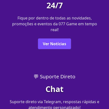
24/7
Fique por dentro de todas as novidades,
promoções e eventos da 077 Game em tempo
real!
Ver Notícias
💬 Suporte Direto
Chat
Suporte direto via Telegram, respostas rápidas e
atendimento personalizado!