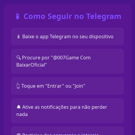
📱 Como Seguir no Telegram
📱 Baixe o app Telegram no seu dispositivo
🔍 Procure por "@007Game Com
BaixarOficial"
👆 Toque em "Entrar" ou "Join"
🔔 Ative as notificações para não perder
nada