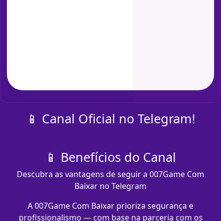
📱 Canal Oficial no Telegram!
📱 Benefícios do Canal
Descubra as vantagens de seguir a 007Game Com
Baixar no Telegram
A 007Game Com Baixar prioriza segurança e
profissionalismo — com base na parceria com os