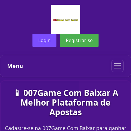
Login
Registrar-se
Menu
📱 007Game Com Baixar A
Melhor Plataforma de
Apostas
Cadastre-se na 007Game Com Baixar para ganhar