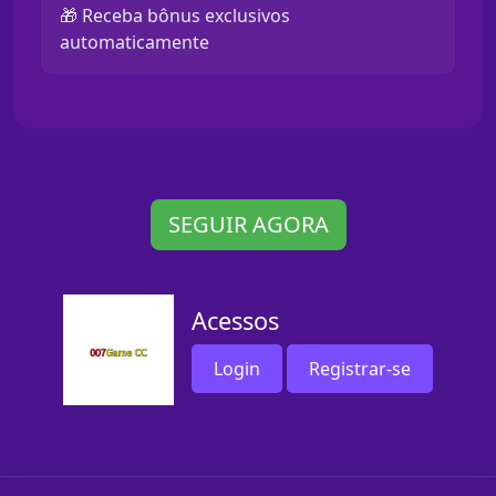
🎁 Receba bônus exclusivos
automaticamente
SEGUIR AGORA
Acessos
Login
Registrar-se