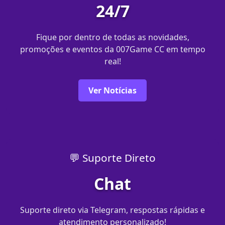
24/7
Fique por dentro de todas as novidades,
promoções e eventos da 007Game CC em tempo
real!
Ver Notícias
💬 Suporte Direto
Chat
Suporte direto via Telegram, respostas rápidas e
atendimento personalizado!