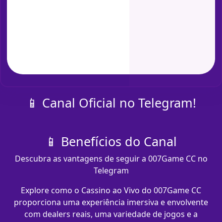
📱 Canal Oficial no Telegram!
📱 Benefícios do Canal
Descubra as vantagens de seguir a 007Game CC no
Telegram
Explore como o Cassino ao Vivo do 007Game CC
proporciona uma experiência imersiva e envolvente
com dealers reais, uma variedade de jogos e a