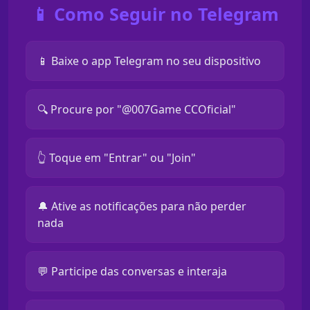
📱 Como Seguir no Telegram
📱 Baixe o app Telegram no seu dispositivo
🔍 Procure por "@007Game CCOficial"
👆 Toque em "Entrar" ou "Join"
🔔 Ative as notificações para não perder
nada
💬 Participe das conversas e interaja