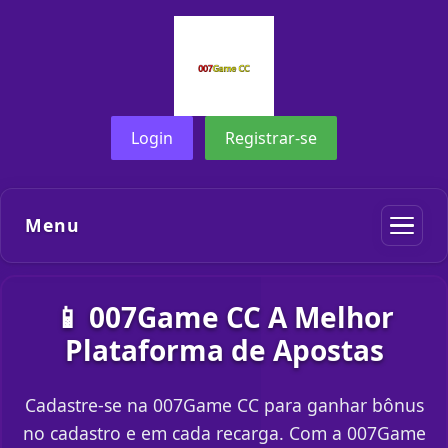
Login
Registrar-se
Menu
📱 007Game CC A Melhor
Plataforma de Apostas
Cadastre-se na 007Game CC para ganhar bônus
no cadastro e em cada recarga. Com a 007Game