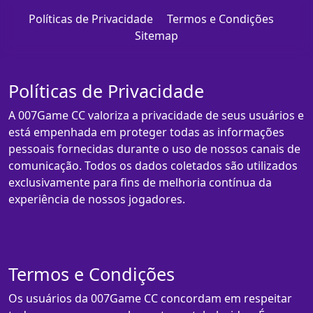
Políticas de Privacidade
Termos e Condições
Sitemap
Políticas de Privacidade
A 007Game CC valoriza a privacidade de seus usuários e
está empenhada em proteger todas as informações
pessoais fornecidas durante o uso de nossos canais de
comunicação. Todos os dados coletados são utilizados
exclusivamente para fins de melhoria contínua da
experiência de nossos jogadores.
Termos e Condições
Os usuários da 007Game CC concordam em respeitar