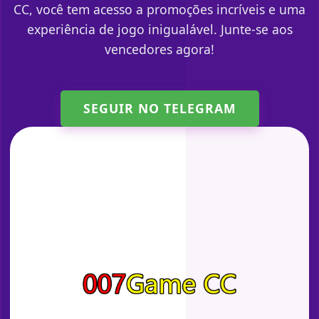
CC, você tem acesso a promoções incríveis e uma
experiência de jogo inigualável. Junte-se aos
vencedores agora!
SEGUIR NO TELEGRAM