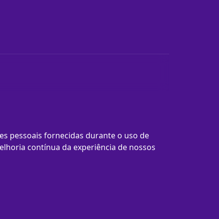
es pessoais fornecidas durante o uso de
elhoria contínua da experiência de nossos