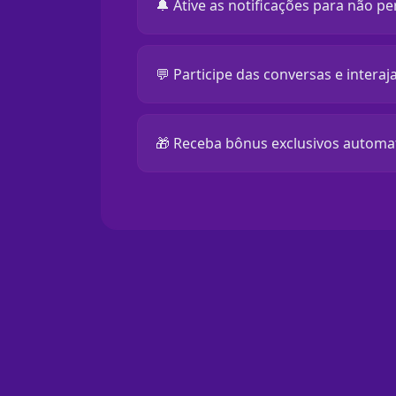
🔔 Ative as notificações para não p
💬 Participe das conversas e interaj
🎁 Receba bônus exclusivos autom