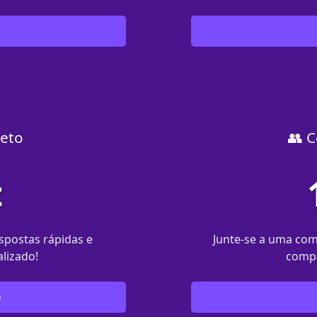
reto
👥 
t
espostas rápidas e
Junte-se a uma com
lizado!
compa
e