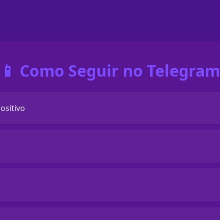
📱 Como Seguir no Telegram
ositivo