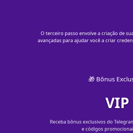
O terceiro passo envolve a criação de s
avançadas para ajudar você a criar creden
🎁 Bônus Exclu
VIP
Receba bônus exclusivos do Telegra
e códigos promocionai