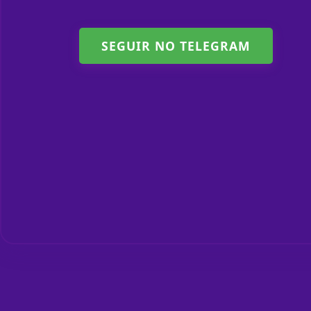
SEGUIR NO TELEGRAM