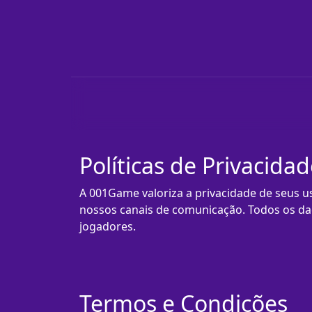
Políticas de Privacida
A 001Game valoriza a privacidade de seus 
nossos canais de comunicação. Todos os dad
jogadores.
Termos e Condições