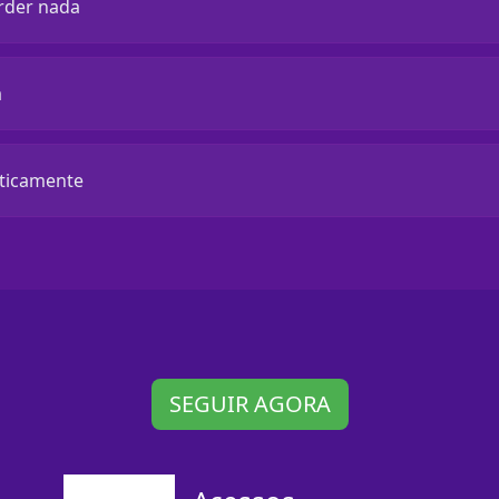
erder nada
a
aticamente
SEGUIR AGORA