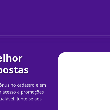
elhor
postas
ônus no cadastro e em
m acesso a promoções
ualável. Junte-se aos